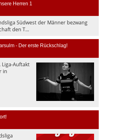
unsere Herren 1
andsliga Südwest der Männer bezwang
aft den T...
rsulm - Der erste Rückschlag!
 Liga-Auftakt
r in
ort!
dsliga