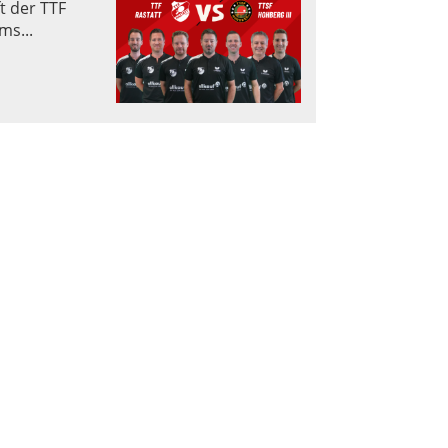
t der TTF
ms...