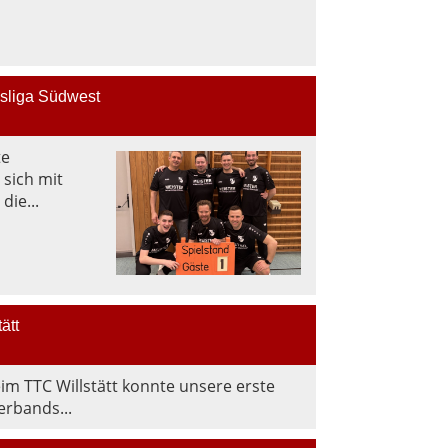
dsliga Südwest
te
sich mit
die...
ätt
im TTC Willstätt konnte unsere erste
rbands...