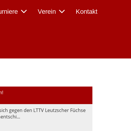
urniere
Verein
Kontakt
n!
sich gegen den LTTV Leutzscher Füchse
ntschi...