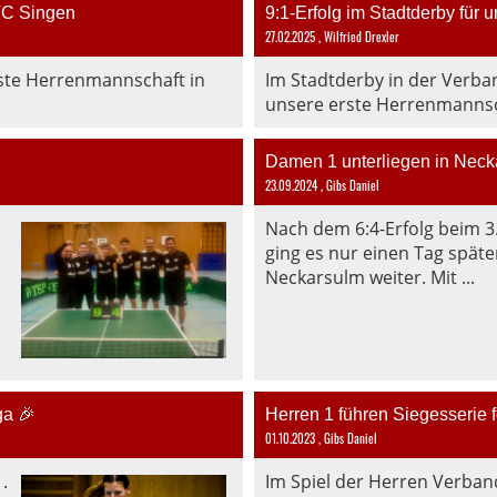
TC Singen
9:1-Erfolg im Stadtderby für 
27.02.2025
, Wilfried Drexler
ste Herrenmannschaft in
Im Stadtderby in der Verb
unsere erste Herrenmannsch
Damen 1 unterliegen in Necka
23.09.2024
, Gibs Daniel
Nach dem 6:4-Erfolg beim 3.
ging es nur einen Tag späte
Neckarsulm weiter. Mit ...
ga 🎉
Herren 1 führen Siegesserie f
01.10.2023
, Gibs Daniel
.
Im Spiel der Herren Verban