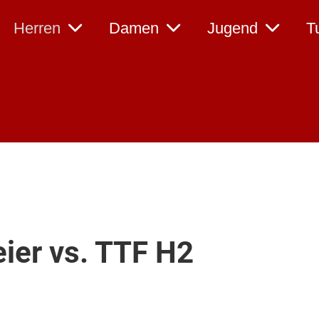
Herren
Damen
Jugend
T
er vs. TTF H2