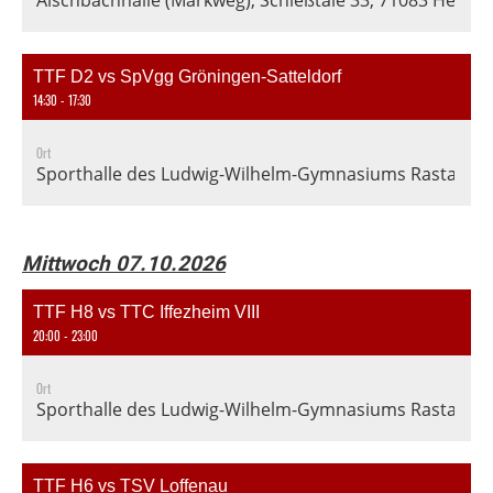
Aischbachhalle (Markweg), Schießtäle 33, 71083 Herre
TTF D2 vs SpVgg Gröningen-Satteldorf
14:30 - 17:30
Ort
Sporthalle des Ludwig-Wilhelm-Gymnasiums Rastatt, En
Mittwoch 07.10.2026
TTF H8 vs TTC Iffezheim VIII
20:00 - 23:00
Ort
Sporthalle des Ludwig-Wilhelm-Gymnasiums Rastatt, En
TTF H6 vs TSV Loffenau