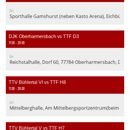
Ort
Sporthalle Gamshurst (neben Kasto Arena), Eichbühns
DJK Oberharmersbach vs TTF D3
17:30 - 20:30
Ort
Reichstalhalle, Dorf 60, 77784 Oberharmersbach, Deut
TTV Bühlertal VI vs TTF H8
17:30 - 20:30
Ort
Mittelberghalle, Am Mittelbergsportzentrum(beim Fußba
TTV Bühlertal V vs TTF H7