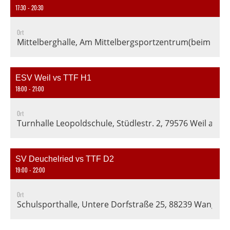
17:30 - 20:30
Ort
Mittelberghalle, Am Mittelbergsportzentrum(beim Fußba
ESV Weil vs TTF H1
18:00 - 21:00
Ort
Turnhalle Leopoldschule, Stüdlestr. 2, 79576 Weil am 
SV Deuchelried vs TTF D2
19:00 - 22:00
Ort
Schulsporthalle, Untere Dorfstraße 25, 88239 Wangen