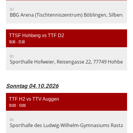
Ort
BBG Arena (Tischtenniszentrum) Böblingen, Silberweg 
TTSF Hohberg vs TTF D2
18:30 - 21:30
Ort
Sporthalle Hofweier, Reisengasse 22, 77749 Hohberg-H
Sonntag 04.10.2026
TTF H2 vs TTV Auggen
10:00 - 13:00
Ort
Sporthalle des Ludwig-Wilhelm-Gymnasiums Rastatt, En