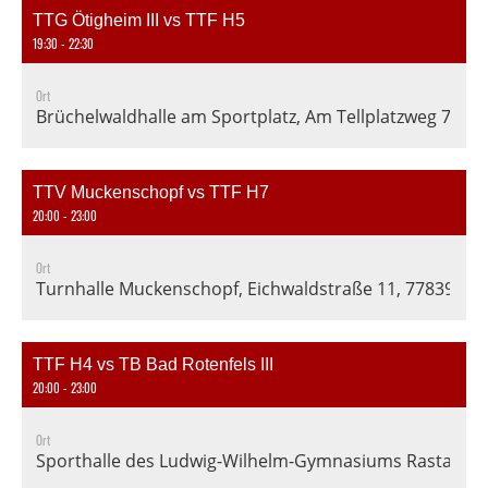
TTG Ötigheim III vs TTF H5
19:30 - 22:30
Ort
Brüchelwaldhalle am Sportplatz, Am Tellplatzweg 7, 7
TTV Muckenschopf vs TTF H7
20:00 - 23:00
Ort
Turnhalle Muckenschopf, Eichwaldstraße 11, 77839 Li
TTF H4 vs TB Bad Rotenfels III
20:00 - 23:00
Ort
Sporthalle des Ludwig-Wilhelm-Gymnasiums Rastatt, En