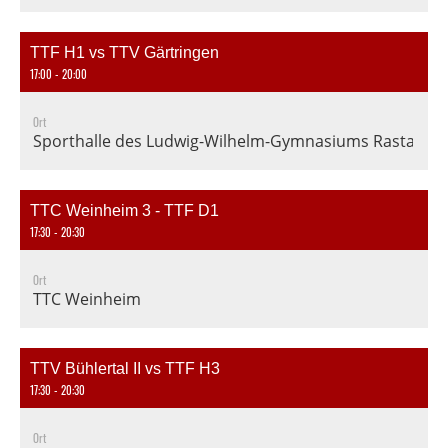
TTF H1 vs TTV Gärtringen
17:00 - 20:00
Ort
Sporthalle des Ludwig-Wilhelm-Gymnasiums Rastatt, En
TTC Weinheim 3 - TTF D1
17:30 - 20:30
Ort
TTC Weinheim
TTV Bühlertal II vs TTF H3
17:30 - 20:30
Ort