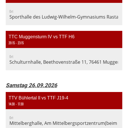
Ort
Sporthalle des Ludwig-Wilhelm-Gymnasiums Rastatt, En
TTC Muggensturm IV vs TTF H6
20:15 - 23:15
Ort
Schulturnhalle, Beethovenstraße 11, 76461 Muggenst
Samstag 26.09.2026
TTV Bühlertal II vs TTF J19-4
14:30 - 17:30
Ort
Mittelberghalle, Am Mittelbergsportzentrum(beim Fußba