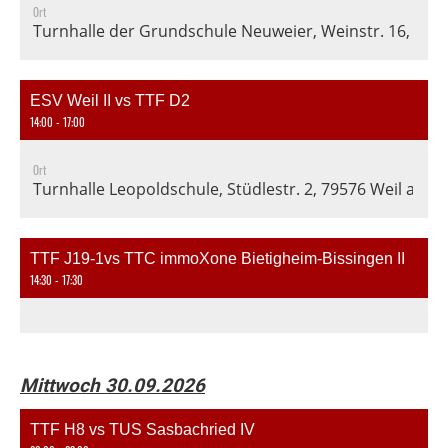
Ort
Turnhalle der Grundschule Neuweier, Weinstr. 16, 76
ESV Weil II vs TTF D2
14:00 - 17:00
Ort
Turnhalle Leopoldschule, Stüdlestr. 2, 79576 Weil am 
TTF J19-1vs TTC immoXone Bietigheim-Bissingen II
14:30 - 17:30
Mittwoch 30.09.2026
TTF H8 vs TUS Sasbachried IV