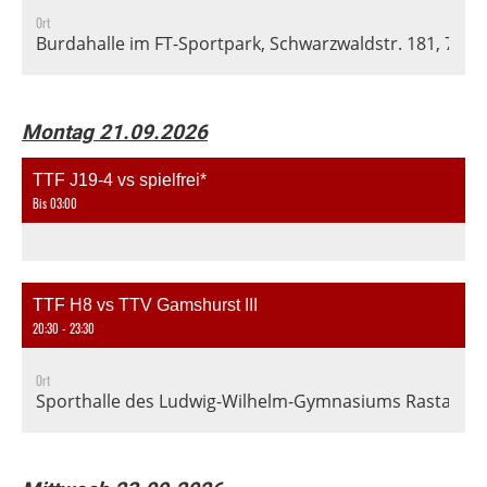
Ort
Burdahalle im FT-Sportpark, Schwarzwaldstr. 181, 7911
Montag 21.09.2026
TTF J19-4 vs spielfrei*
Bis 03:00
TTF H8 vs TTV Gamshurst III
20:30 - 23:30
Ort
Sporthalle des Ludwig-Wilhelm-Gymnasiums Rastatt, En