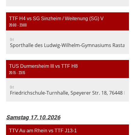
TTF H4 vs SG Sinzheim / Weitenung (SG) V
20:00 - 23:00
Ort
Sporthalle des Ludwig-Wilhelm-Gymnasiums Rastatt, En
TUS Durmersheim III vs TTF H8
20:15 - 23:15
Ort
Friedrichschule-Turnhalle, Speyerer Str. 18, 76448 D
Samstag 17.10.2026
TTV Au am Rhein vs TTF J13-1