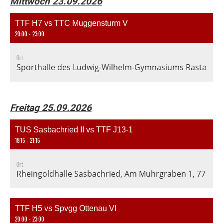
Mittwoch 23.09.2026
TTF H7 vs TTC Muggensturm V
20:00 - 23:00
Ort
Sporthalle des Ludwig-Wilhelm-Gymnasiums Rastatt, En
Freitag 25.09.2026
TUS Sasbachried II vs TTF J13-1
18:15 - 21:15
Ort
Rheingoldhalle Sasbachried, Am Muhrgraben 1, 77855 
TTF H5 vs Spvgg Ottenau VI
20:00 - 23:00