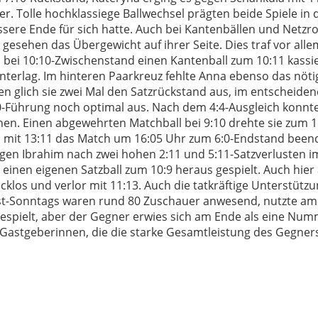
r. Tolle hochklassiege Ballwechsel prägten beide Spiele in
ssere Ende für sich hatte. Auch bei Kantenbällen und Netzro
gesehen das Übergewicht auf ihrer Seite. Dies traf vor allem
 bei 10:10-Zwischenstand einen Kantenball zum 10:11 kassi
nterlag. Im hinteren Paarkreuz fehlte Anna ebenso das nöt
n glich sie zwei Mal den Satzrückstand aus, im entscheiden
:0-Führung noch optimal aus. Nach dem 4:4-Ausgleich konnt
hen. Einen abgewehrten Matchball bei 9:10 drehte sie zum 
in mit 13:11 das Match um 16:05 Uhr zum 6:0-Endstand beend
egen Ibrahim nach zwei hohen 2:11 und 5:11-Satzverlusten i
inen eigenen Satzball zum 10:9 heraus gespielt. Auch hier 
klos und verlor mit 11:13. Auch die tatkräftige Unterstützu
st-Sonntags waren rund 80 Zuschauer anwesend, nutzte am 
espielt, aber der Gegner erwies sich am Ende als eine Num
Gastgeberinnen, die die starke Gesamtleistung des Gegner