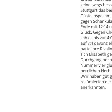
keineswegs besse
Stuttgart das be
Gäste insgesamt 
gegen Schankula
Ende mit 12:14 u
Glück. Gegen Che
sah es bis zur 4
auf 7:4 davonzie
hatte ihre Rival
sich Elisabeth g
Durchgang noch e
Nummer vier glüc
herrlichen Herb
„Wir haben gut g
resümierten die 
anerkannten.