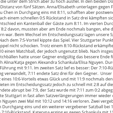
die unter dem Strich aber zu hoch ausfiel. In den beiden D
e Distanz von fünf Sätzen. Anna/Elisabeth unterlagen gegen 
u Chen in Durchgang eins mit 8:11, schafften aber postwen
ach einem schnellen 0:5 Rückstand in Satz drei kämpften sic
entschied ein Kantenball der Gäste zum 8:11. Im vierten Du
f 8:2 davon, mussten aber am Ende nochmals bangen, ehe de
rn war. Beim Wechsel im Entscheidungssatz lagen unsere S
 Nach dem 7:5-Vorteil kippte das Spiel. Vier Stuttgarter Punkt
ppel nicht schocken. Trotz einem 8:10-Rückstand erkämpft
:10 einen Matchball, der jedoch ungenutzt blieb. Nach insg
chbällen hatte unser Gegner endgültig das bessere Ende fü
ch Alina/Katja gegen Alexandra Schankula/Elisa Nguyen. Du
Führung mit 9:11. Im zweiten Satz lief es besser: Der 7:10-
ieg verwandelt, 7:11 endete Satz drei für den Gegner. Unser
tz eines 10:6-Vorteils etwas Glück und mit 11:9 nochmals den
rieten im Entscheidungssatz jedoch zu schnell mit 2:8 auf die
ndete abrupt bei 7:9, der Satz wurde mit 7:11 zum 0:2 abge
tte Stuttgart in fast allen Satzverlängerungen immer wieder 
n Nguyen zwei Mal mit 10:12 und 14:16 verloren. Zwei verge
 in Durchgang eins und ein weiterer vergebener Satzball bei
h 7:10-Rückstand, Kateryna erging es gegen Schankula mit 1