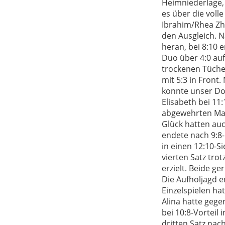
Heimniederlage, 
es über die voll
Ibrahim/Rhea Zh
den Ausgleich. N
heran, bei 8:10 
Duo über 4:0 au
trockenen Tüche
mit 5:3 in Front.
konnte unser Do
Elisabeth bei 11
abgewehrten Mat
Glück hatten au
endete nach 9:8-
in einen 12:10-S
vierten Satz tro
erzielt. Beide ge
Die Aufholjagd e
Einzelspielen ha
Alina hatte gege
bei 10:8-Vorteil
dritten Satz nac