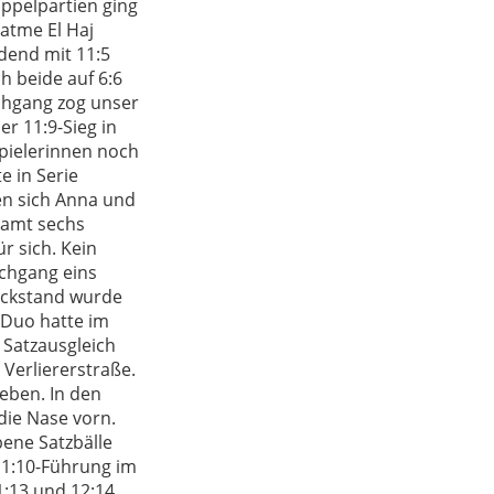
oppelpartien ging
Fatme El Haj
dend mit 11:5
h beide auf 6:6
rchgang zog unser
r 11:9-Sieg in
pielerinnen noch
e in Serie
en sich Anna und
esamt sechs
r sich. Kein
rchgang eins
Rückstand wurde
 Duo hatte im
 Satzausgleich
 Verliererstraße.
geben. In den
die Nase vorn.
bene Satzbälle
 11:10-Führung im
1:13 und 12:14