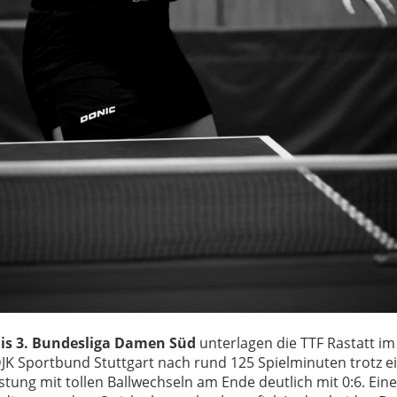
is 3. Bundesliga Damen Süd
unterlagen die TTF Rastatt i
JK Sportbund Stuttgart nach rund 125 Spielminuten trotz e
stung mit tollen Ballwechseln am Ende deutlich mit 0:6. Eine