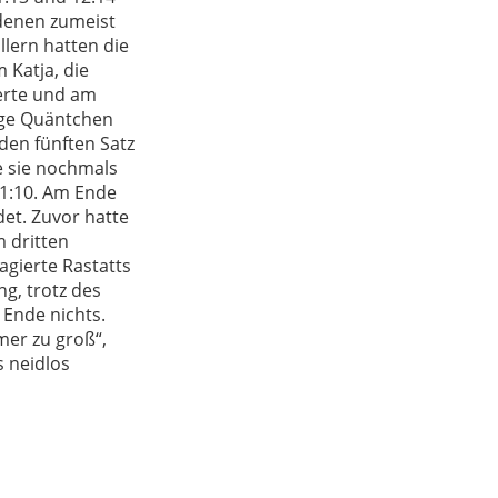
 denen zumeist
llern hatten die
 Katja, die
erte und am
ige Quäntchen
den fünften Satz
e sie nochmals
11:10. Am Ende
et. Zuvor hatte
m dritten
agierte Rastatts
ng, trotz des
Ende nichts.
mer zu groß“,
s neidlos